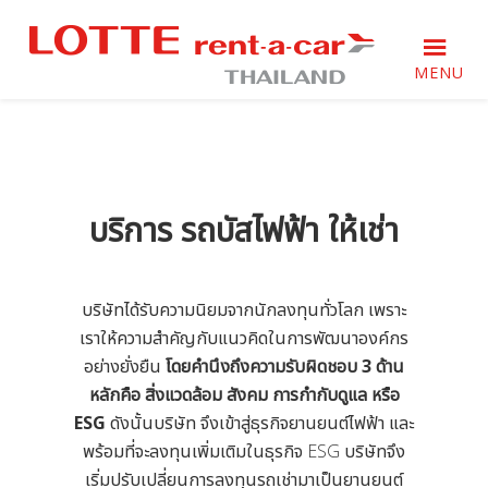
Skip
Skip
Skip
to
to
to
primary
main
footer
MENU
navigation
content
Just
Just
another
another
WordPress
WordPress
site
site
บริการ รถบัสไฟฟ้า ให้เช่า
บริษัทได้รับความนิยมจากนักลงทุนทั่วโลก เพราะ
เราให้ความสำคัญกับแนวคิดในการพัฒนาองค์กร
อย่างยั่งยืน
โดยคำนึงถึงความรับผิดชอบ 3 ด้าน
หลักคือ สิ่งแวดล้อม สังคม การกำกับดูแล หรือ
ESG
ดังนั้นบริษัท จึงเข้าสู่ธุรกิจยานยนต์ไฟฟ้า และ
พร้อมที่จะลงทุนเพิ่มเติมในธุรกิจ ESG บริษัทจึง
เริ่มปรับเปลี่ยนการลงทุนรถเช่ามาเป็นยานยนต์