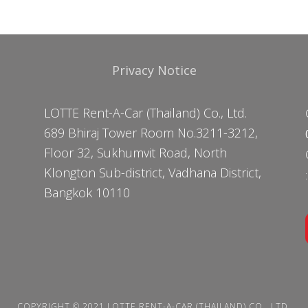
Privacy Notice
LOTTE Rent-A-Car (Thailand) Co., Ltd.
689 Bhiraj Tower Room No.3211-3212,
Floor 32, Sukhumvit Road, North
Klongton Sub-district, Vadhana District,
Bangkok 10110
COPYRIGHT © 2021 LOTTE RENT-A-CAR (THAILAND) CO., LTD.