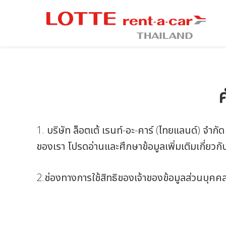
Skip
Skip
Skip
to
to
to
primary
main
footer
Just
Just
navigation
content
another
another
WordPress
WordPress
site
ค
site
1. บริษัท ล็อตเต้ เรนท์-อะ-คาร์ (ไทยแลนด์) จำ
ของเรา โปรดอ่านและศึกษาข้อมูลเพิ่มเติมเกี่ย
2.ช่องทางการใช้สิทธิของเจ้าของข้อมูลส่วนบุคค