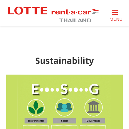
Skip
Skip
Skip
to
to
to
primary
main
footer
MENU
navigation
content
ล็อต
ล็อต
เต้
เต้
เร
เร
นท์-
นท์-
อะ-
Sustainability
อะ-
คาร์
คาร์
เรา
เรา
ให้
ให้
บริการ
บริการ
ลูกค้า
เกิน
ลูกค้า
ความ
เกิน
ประทับ
ความ
ใจ
ประทับ
ใจ